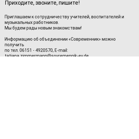
Приходите, звоните, пишите!
Приглашаем к сотрудничеству учителей, воспитателей и
музыкальных работников.
Мы будем рады новым знакомствам!
Информацию об объединении «Современник» можно
получить
по тел.
06151 - 4920570,
E-mail:
tatjana.zimmermann@sovremennik-ev.de
Наш банковский счет
Sparkasse Darmstadt
Bankleitzahl: 508 501 50
Kontonummer: 710679
IBAN: DE75508501500000710679
BIC: HELADEF1DAS